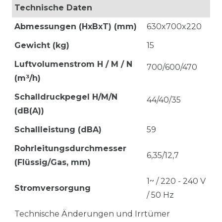
Technische Daten
Abmessungen (HxBxT) (mm)
630x700x220
Gewicht (kg)
15
Luftvolumenstrom H / M / N
700/600/470
(m³/h)
Schalldruckpegel H/M/N
44/40/35
(dB(A))
Schallleistung (dBA)
59
Rohrleitungsdurchmesser
6,35/12,7
(Flüssig/Gas, mm)
1~ / 220 - 240 V
Stromversorgung
/ 50 Hz
Technische Änderungen und Irrtümer