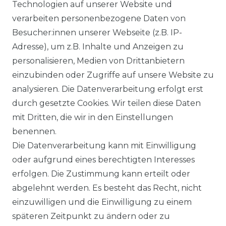
Technologien auf unserer Website und
BEZAHLUNG
verarbeiten personenbezogene Daten von
Besucher:innen unserer Webseite (z.B. IP-
KLIMA- UND UMWELTSCHUTZ
Adresse), um z.B. Inhalte und Anzeigen zu
LEXIKON
personalisieren, Medien von Drittanbietern
einzubinden oder Zugriffe auf unsere Website zu
UNTERNEHMEN
analysieren. Die Datenverarbeitung erfolgt erst
durch gesetzte Cookies. Wir teilen diese Daten
ÜBER UNS
mit Dritten, die wir in den Einstellungen
benennen.
MAGAZIN
Die Datenverarbeitung kann mit Einwilligung
oder aufgrund eines berechtigten Interesses
HERSTELLER
erfolgen. Die Zustimmung kann erteilt oder
abgelehnt werden. Es besteht das Recht, nicht
REFERENZEN
einzuwilligen und die Einwilligung zu einem
späteren Zeitpunkt zu ändern oder zu