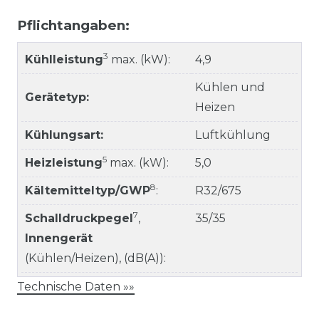
Pflichtangaben:
3
Kühlleistung
max. (kW):
4,9
Kühlen und
Gerätetyp:
Heizen
Kühlungsart:
Luftkühlung
5
Heizleistung
max. (kW):
5,0
8
Kältemitteltyp/GWP
:
R32/675
7
Schalldruckpegel
,
35/35
Innengerät
(Kühlen/Heizen), (dB(A)):
Technische Daten »»