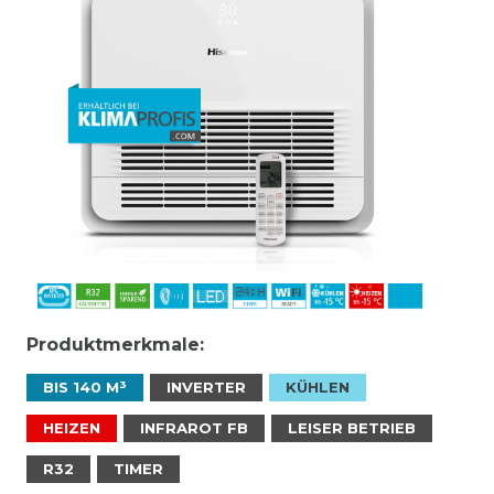
Produktmerkmale:
BIS 140 M³
INVERTER
KÜHLEN
HEIZEN
INFRAROT FB
LEISER BETRIEB
R32
TIMER