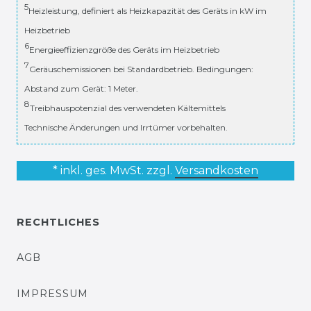
5
Heizleistung, definiert als Heizkapazität des Geräts in kW im
Heizbetrieb
6
Energieeffizienzgröße des Geräts im Heizbetrieb
7
Geräuschemissionen bei Standardbetrieb. Bedingungen:
Abstand zum Gerät: 1 Meter.
8
Treibhauspotenzial des verwendeten Kältemittels
Technische Änderungen und Irrtümer vorbehalten.
* inkl. ges. MwSt. zzgl.
Versandkosten
RECHTLICHES
AGB
IMPRESSUM