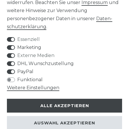
widerrufen. Beachten Sie unser
Impressum
und
weitere Hinweise zur Verwendung
personenbezogener Daten in unserer
Daten­
Widerrufs­recht
schutz­erklärung
.
Essenziell
Marketing
Externe Medien
Kontakt
VERTRAG WIDERRUFEN
DHL Wunschzustellung
PayPal
Funktional
Weitere Einstellungen
Klimaprofis GmbH & Co. KG
ALLE AKZEPTIEREN
Design & supervision by MILLER
© Copyright 2026 | Alle Rechte vorbehalten.
AUSWAHL AKZEPTIEREN