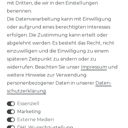
mit Dritten, die wir in den Einstellungen
benennen.
MAGAZIN
Die Datenverarbeitung kann mit Einwilligung
oder aufgrund eines berechtigten Interesses
HERSTELLER
erfolgen. Die Zustimmung kann erteilt oder
abgelehnt werden. Es besteht das Recht, nicht
REFERENZEN
einzuwilligen und die Einwilligung zu einem
späteren Zeitpunkt zu ändern oder zu
widerrufen. Beachten Sie unser
Impressum
und
weitere Hinweise zur Verwendung
personenbezogener Daten in unserer
Daten­
Widerrufs­recht
schutz­erklärung
.
Essenziell
Marketing
Externe Medien
Kontakt
VERTRAG WIDERRUFEN
DHL Wunschzustellung