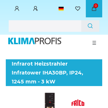
0
☰
Infrarot Heizstrahler
Infratower IHA30BP, IP24,
1245 mm - 3 kW