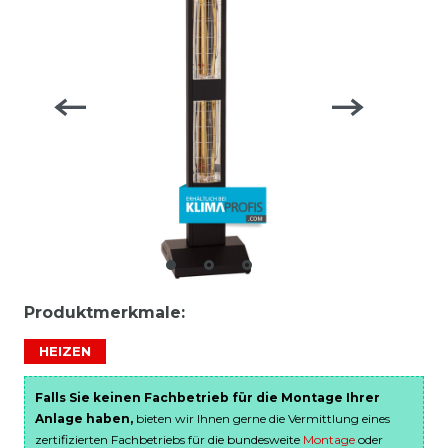
Produktmerkmale:
HEIZEN
Falls Sie keinen Fachbetrieb für die Montage Ihrer
Anlage haben,
bieten wir Ihnen gerne die Vermittlung eines
zertifizierten Fachbetriebs für die bundesweite
Montage
oder