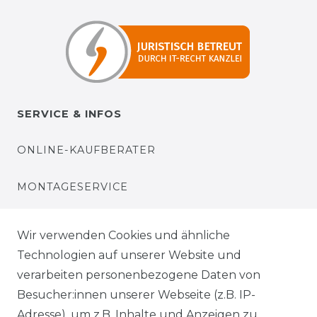
SERVICE & INFOS
ONLINE-KAUFBERATER
MONTAGESERVICE
VERSANDKOSTEN
Wir verwenden Cookies und ähnliche
Technologien auf unserer Website und
BEZAHLUNG
verarbeiten personenbezogene Daten von
Besucher:innen unserer Webseite (z.B. IP-
KLIMA- UND UMWELTSCHUTZ
Adresse), um z.B. Inhalte und Anzeigen zu