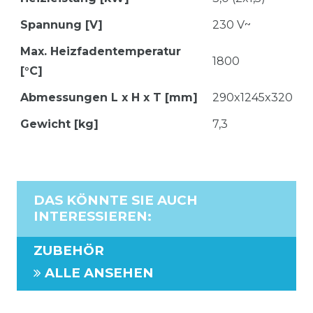
Spannung [V]
230 V~
Max. Heizfadentemperatur
1800
[°C]
Abmessungen L x H x T [mm]
290x1245x320
Gewicht [kg]
7,3
DAS KÖNNTE SIE AUCH
INTERESSIEREN
:
ZUBEHÖR
ALLE ANSEHEN