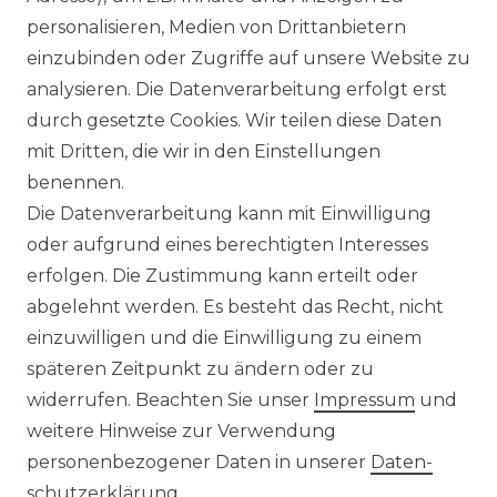
LEXIKON
personalisieren, Medien von Drittanbietern
einzubinden oder Zugriffe auf unsere Website zu
UNTERNEHMEN
analysieren. Die Datenverarbeitung erfolgt erst
durch gesetzte Cookies. Wir teilen diese Daten
ÜBER UNS
mit Dritten, die wir in den Einstellungen
benennen.
MAGAZIN
Die Datenverarbeitung kann mit Einwilligung
oder aufgrund eines berechtigten Interesses
HERSTELLER
erfolgen. Die Zustimmung kann erteilt oder
abgelehnt werden. Es besteht das Recht, nicht
REFERENZEN
einzuwilligen und die Einwilligung zu einem
späteren Zeitpunkt zu ändern oder zu
widerrufen. Beachten Sie unser
Impressum
und
weitere Hinweise zur Verwendung
personenbezogener Daten in unserer
Daten­
Widerrufs­recht
schutz­erklärung
.