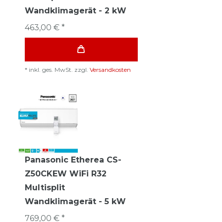
Wandklimagerät - 2 kW
463,00 € *
*
inkl. ges. MwSt.
zzgl.
Versandkosten
Panasonic Etherea CS-
Z50CKEW WiFi R32
Multisplit
Wandklimagerät - 5 kW
769,00 € *