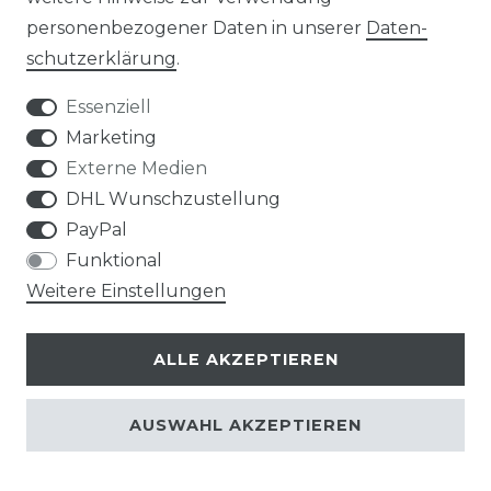
Bosch Climate 3000i-Set
personenbezogener Daten in unserer
Daten­
26 WE, R32 Inverter
schutz­erklärung
.
Single Split Klimaanlage -
Essenziell
3,2 kW
Marketing
670,95 € *
Externe Medien
DHL Wunschzustellung
PayPal
*
inkl. ges. MwSt.
zzgl.
Versandkosten
Funktional
Weitere Einstellungen
ALLE AKZEPTIEREN
AUSWAHL AKZEPTIEREN
Hisense AKT26UR4RK8
Multisplit Konsole