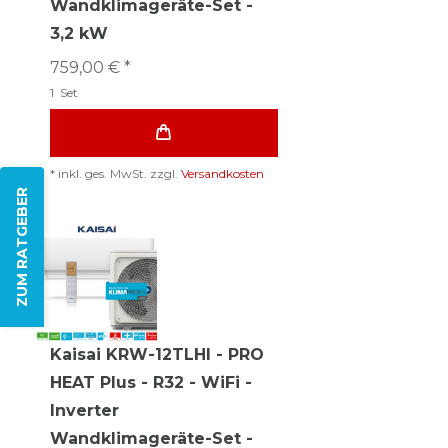
Wandklimageräte-Set -
3,2 kW
759,00 € *
1
Set
*
inkl. ges. MwSt.
zzgl.
Versandkosten
ZUM RATGEBER
Kaisai KRW-12TLHI - PRO
HEAT Plus - R32 - WiFi -
Inverter
Wandklimageräte-Set -