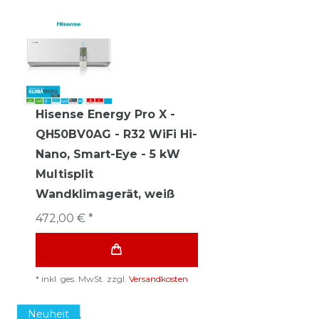
Hisense Energy Pro X -
QH50BV0AG - R32 WiFi Hi-
Nano, Smart-Eye - 5 kW
Multisplit
Wandklimagerät, weiß
472,00 € *
*
inkl. ges. MwSt.
zzgl.
Versandkosten
Neuheit