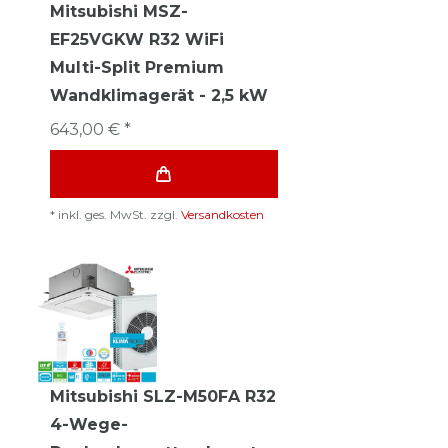
Mitsubishi MSZ-
EF25VGKW R32 WiFi
Multi-Split Premium
Wandklimagerät - 2,5 kW
643,00 € *
*
inkl. ges. MwSt.
zzgl.
Versandkosten
Mitsubishi SLZ-M50FA R32
4-Wege-