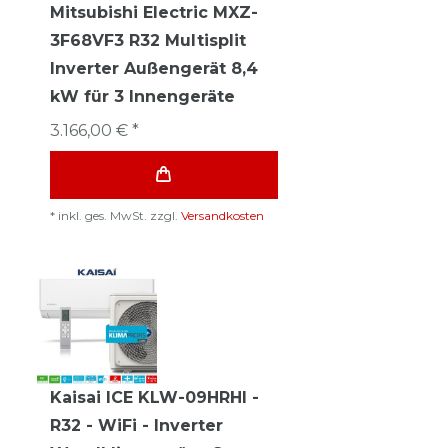
Mitsubishi Electric MXZ-
3F68VF3 R32 Multisplit
Inverter Außengerät 8,4
kW für 3 Innengeräte
3.166,00 € *
*
inkl. ges. MwSt.
zzgl.
Versandkosten
Kaisai ICE KLW-09HRHI -
R32 - WiFi - Inverter