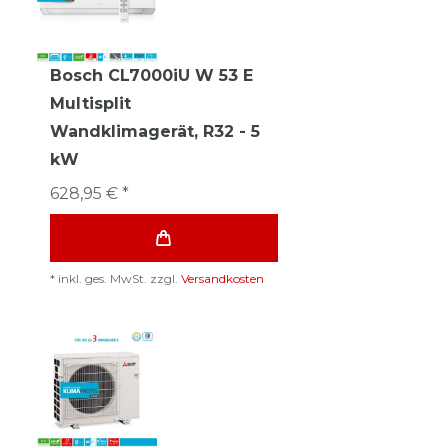
Bosch CL7000iU W 53 E
Multisplit
Wandklimagerät, R32 - 5
kW
628,95 € *
*
inkl. ges. MwSt.
zzgl.
Versandkosten