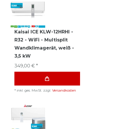
Kaisai ICE KLW-12HRHI -
R32 - WiFi - Multisplit
Wandklimagerät, weiß -
3,5 kW
349,00 € *
*
inkl. ges. MwSt.
zzgl.
Versandkosten