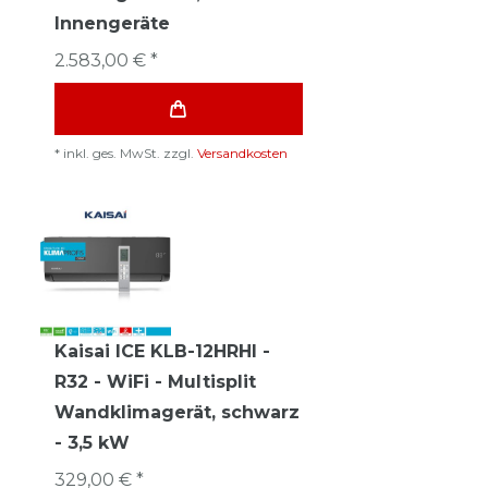
Innengeräte
2.583,00 € *
*
inkl. ges. MwSt.
zzgl.
Versandkosten
Kaisai ICE KLB-12HRHI -
R32 - WiFi - Multisplit
Wandklimagerät, schwarz
- 3,5 kW
329,00 € *