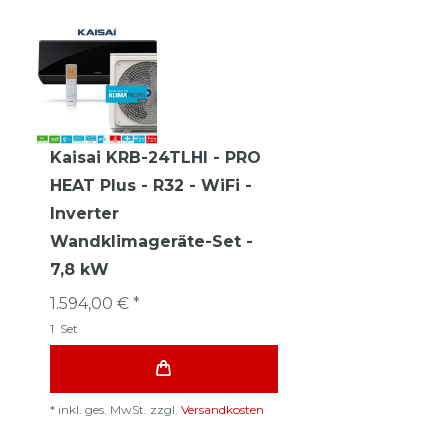
Kaisai KRB-24TLHI - PRO
HEAT Plus - R32 - WiFi -
Inverter
Wandklimageräte-Set -
7,8 kW
1.594,00 € *
1
Set
*
inkl. ges. MwSt.
zzgl.
Versandkosten