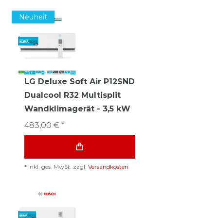
Neuheit
LG Deluxe Soft Air P12SND
Dualcool R32 Multisplit
Wandklimagerät - 3,5 kW
483,00 € *
*
inkl. ges. MwSt.
zzgl.
Versandkosten