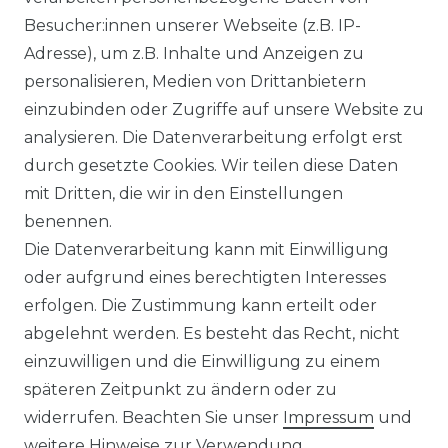
Besucher:innen unserer Webseite (z.B. IP-
Adresse), um z.B. Inhalte und Anzeigen zu
Panasonic Mini-
personalisieren, Medien von Drittanbietern
Standtruhe CS-Z35CFEAW
einzubinden oder Zugriffe auf unsere Website zu
R32 Inverter Plus
analysieren. Die Datenverarbeitung erfolgt erst
Klimageräte-Set - 3,8 kW
durch gesetzte Cookies. Wir teilen diese Daten
mit Dritten, die wir in den Einstellungen
1.772,00 € *
benennen.
Die Datenverarbeitung kann mit Einwilligung
oder aufgrund eines berechtigten Interesses
*
inkl. ges. MwSt.
zzgl.
Versandkosten
erfolgen. Die Zustimmung kann erteilt oder
abgelehnt werden. Es besteht das Recht, nicht
einzuwilligen und die Einwilligung zu einem
späteren Zeitpunkt zu ändern oder zu
widerrufen. Beachten Sie unser
Impressum
und
weitere Hinweise zur Verwendung