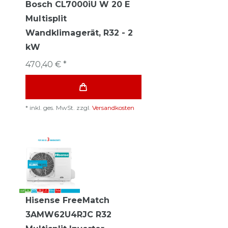
Bosch CL7000iU W 20 E
Multisplit
Wandklimagerät, R32 - 2
kW
470,40 € *
*
inkl. ges. MwSt.
zzgl.
Versandkosten
Hisense FreeMatch
3AMW62U4RJC R32