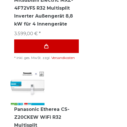
Mitsubishi Electric MXZ-
4F72VF5 R32 Multisplit
Inverter Außengerät 8,8
kW für 4 Innengeräte
3.599,00 € *
*
inkl. ges. MwSt.
zzgl.
Versandkosten
Panasonic Etherea CS-
Z20CKEW WiFi R32
Multisplit