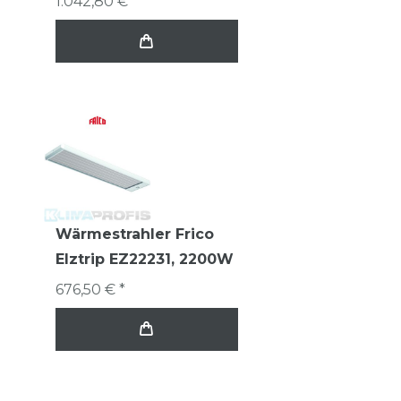
1.042,80 € *
Wärmestrahler Frico
Elztrip EZ22231, 2200W
676,50 € *