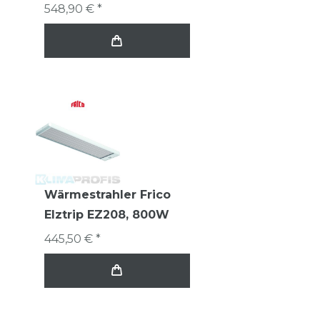
548,90 € *
Wärmestrahler Frico
Elztrip EZ208, 800W
445,50 € *