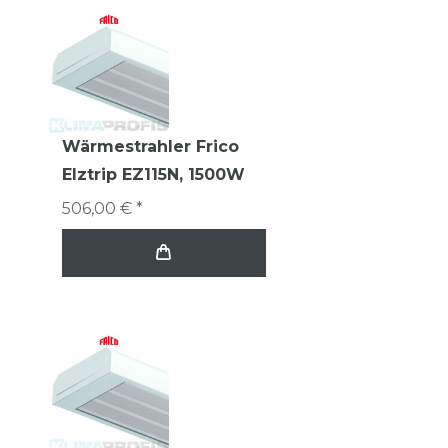
Wärmestrahler Frico
Elztrip EZ115N, 1500W
506,00 € *