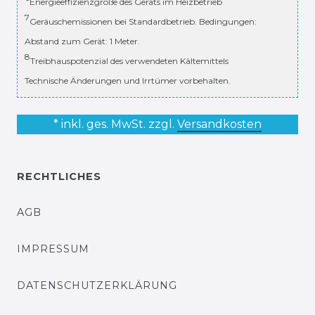
Energieeffizienzgröße des Geräts im Heizbetrieb
7
Geräuschemissionen bei Standardbetrieb. Bedingungen:
Abstand zum Gerät: 1 Meter.
8
Treibhauspotenzial des verwendeten Kältemittels
Technische Änderungen und Irrtümer vorbehalten.
* inkl. ges. MwSt. zzgl.
Versandkosten
RECHTLICHES
AGB
IMPRESSUM
DATENSCHUTZERKLÄRUNG