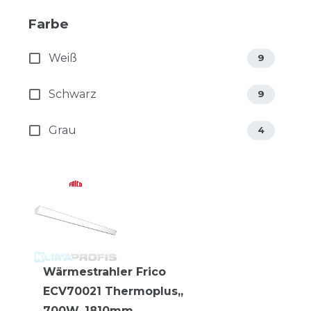
Farbe
Weiß
9
Schwarz
9
Grau
4
Wärmestrahler Frico
ECV70021 Thermoplus,,
700W, 1810mm