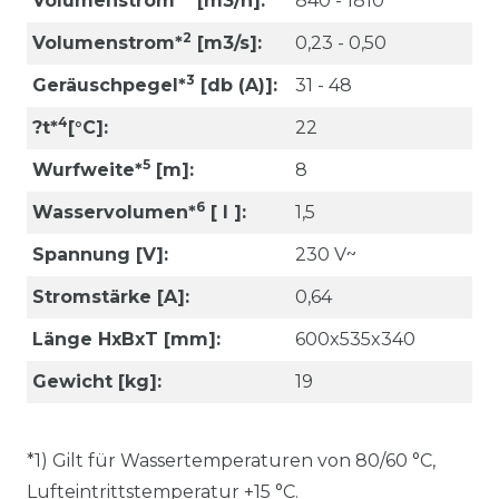
Volumenstrom*
[m3/h]:
840 - 1810
2
Volumenstrom*
[m3/s]:
0,23 - 0,50
3
Geräuschpegel*
[db (A)]:
31 - 48
4
?t*
[°C]:
22
5
Wurfweite*
[m]:
8
6
Wasservolumen*
[ l ]:
1,5
Spannung [V]:
230 V~
Stromstärke [A]:
0,64
Länge HxBxT [mm]:
600x535x340
Gewicht [kg]:
19
*1) Gilt für Wassertemperaturen von 80/60 °C,
Lufteintrittstemperatur +15 °C.