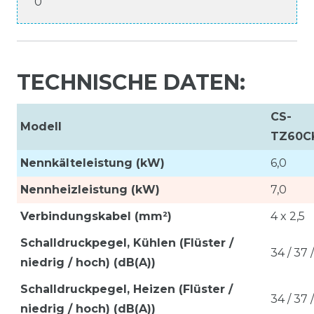
0
TECHNISCHE DATEN:
CS-
Modell
TZ60C
Nennkälteleistung (kW)
6,0
Nennheizleistung (kW)
7,0
Verbindungskabel (mm²)
4 x 2,5
Schalldruckpegel, Kühlen (Flüster /
34 / 37 
niedrig / hoch) (dB(A))
Schalldruckpegel, Heizen (Flüster /
34 / 37 
niedrig / hoch) (dB(A))