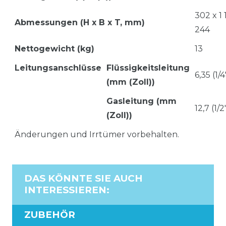
302 x 1 
Abmessungen (H x B x T, mm)
244
Nettogewicht (kg)
13
Leitungsanschlüsse
Flüssigkeitsleitung
6,35 (1/4
(mm (Zoll))
Gasleitung (mm
12,7 (1/2
(Zoll))
Änderungen und Irrtümer vorbehalten.
DAS KÖNNTE SIE AUCH
INTERESSIEREN
:
ZUBEHÖR