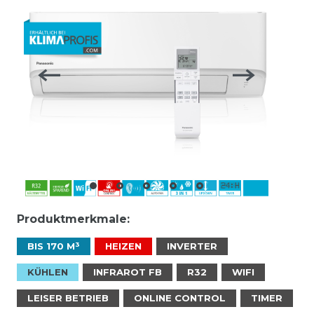
Produktmerkmale:
BIS 170 M³
HEIZEN
INVERTER
KÜHLEN
INFRAROT FB
R32
WIFI
LEISER BETRIEB
ONLINE CONTROL
TIMER