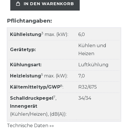
IN DEN WARENKORB
Pflichtangaben:
3
Kühlleistung
max. (kW):
6,0
Kühlen und
Gerätetyp:
Heizen
Kühlungsart:
Luftkühlung
5
Heizleistung
max. (kW):
7,0
8
Kältemitteltyp/GWP
:
R32/675
7
Schalldruckpegel
,
34/34
Innengerät
(Kühlen/Heizen), (dB(A)):
Technische Daten »»