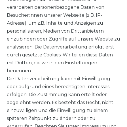
BEZAHLUNG
verarbeiten personenbezogene Daten von
Besucher:innen unserer Webseite (z.B. IP-
KLIMA- UND UMWELTSCHUTZ
Adresse), um z.B. Inhalte und Anzeigen zu
LEXIKON
personalisieren, Medien von Drittanbietern
einzubinden oder Zugriffe auf unsere Website zu
UNTERNEHMEN
analysieren. Die Datenverarbeitung erfolgt erst
durch gesetzte Cookies. Wir teilen diese Daten
ÜBER UNS
mit Dritten, die wir in den Einstellungen
benennen.
MAGAZIN
Die Datenverarbeitung kann mit Einwilligung
oder aufgrund eines berechtigten Interesses
HERSTELLER
erfolgen. Die Zustimmung kann erteilt oder
abgelehnt werden. Es besteht das Recht, nicht
REFERENZEN
einzuwilligen und die Einwilligung zu einem
späteren Zeitpunkt zu ändern oder zu
widerrufen. Beachten Sie unser
Impressum
und