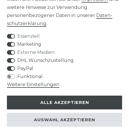
weitere Hinweise zur Verwendung
personenbezogener Daten in unserer
Daten­
Widerrufs­recht
schutz­erklärung
.
Essenziell
Marketing
Externe Medien
Kontakt
VERTRAG WIDERRUFEN
DHL Wunschzustellung
PayPal
Funktional
Weitere Einstellungen
Klimaprofis GmbH & Co. KG
ALLE AKZEPTIEREN
Design & supervision by MILLER
© Copyright 2026 | Alle Rechte vorbehalten.
AUSWAHL AKZEPTIEREN