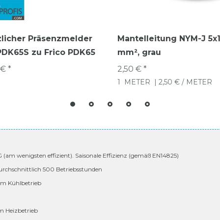
licher Präsenzmelder
Mantelleitung NYM-J 5x1
PDK65S zu Frico PDK65
mm², grau
€ *
2,50 € *
1
METER
| 2,50 € / METER
 G (am wenigsten effizient). Saisonale Effizienz (gemäß EN14825)
urchschnittlich 500 Betriebsstunden
 im Kühlbetrieb
im Heizbetrieb