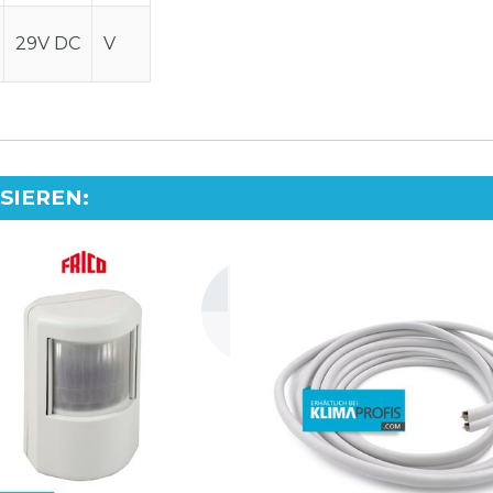
29V DC
V
SSIEREN
: