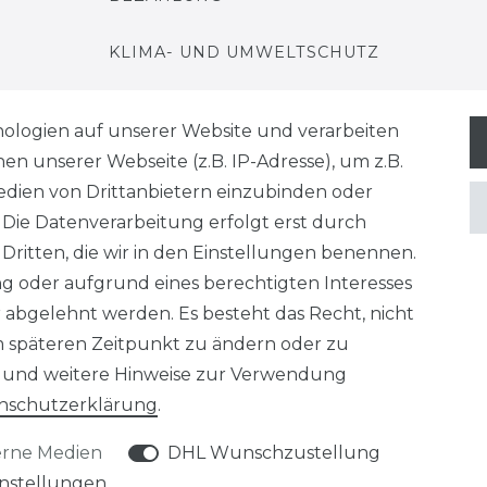
KLIMA- UND UMWELTSCHUTZ
LEXIKON
ologien auf unserer Website und verarbeiten
 unserer Webseite (z.B. IP-Adresse), um z.B.
edien von Drittanbietern einzubinden oder
. Die Datenverarbeitung erfolgt erst durch
 Dritten, die wir in den Einstellungen benennen.
derrufs­recht
Konta
VERTRAG WIDERRUFEN
ng oder aufgrund eines berechtigten Interesses
 abgelehnt werden. Es besteht das Recht, nicht
em späteren Zeitpunkt zu ändern oder zu
und weitere Hinweise zur Verwendung
n­schutz­erklärung
.
Klimaprofis GmbH & Co. KG
Design & supervision by MILLER
erne Medien
DHL Wunschzustellung
© Copyright 2026 | Alle Rechte vorbehalten.
instellungen