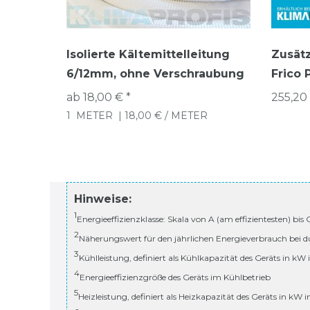
Isolierte Kältemittelleitung
Zusätz
6/12mm, ohne Verschraubung
Frico 
ab 18,00 € *
255,20 
1
METER
| 18,00 € / METER
Hinweise:
1
Energieeffizienzklasse: Skala von A (am effizientesten) bis
2
Näherungswert für den jährlichen Energieverbrauch bei d
3
Kühlleistung, definiert als Kühlkapazität des Geräts in kW
4
Energieeffizienzgröße des Geräts im Kühlbetrieb
5
Heizleistung, definiert als Heizkapazität des Geräts in kW 