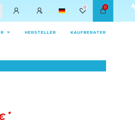
0
0
ÖR
HERSTELLER
KAUFBERATER
*
 €