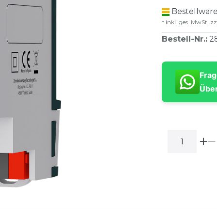
Bestellware
* inkl. ges. MwSt. zz
Bestell-Nr.
:
2
Frag
Über