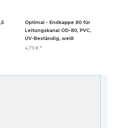
,5
Optimal - Endkappe 80 für
Frico K
Leitungskanal OD-80, PVC,
Zeitsch
UV-Beständig, weiß
253,12 €
4,79 € *