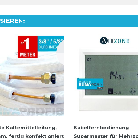
SSIEREN
:
rte Kältemittelleitung,
Kabelfernbedienung
m, fertig konfektioniert
Supermaster für Mehrz