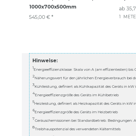
1000x700x500mm
ab 35,7
1
METE
545,00 € *
Hinweise:
1
Energieeffizienzklasse: Skala von A (am effizientesten) bis
2
Näherungswert für den jährlichen Energieverbrauch bei d
3
Kühlleistung, definiert als Kühlkapazität des Geräts in kW
4
Energieeffizienzgröße des Geräts im Kühlbetrieb
5
Heizleistung, definiert als Heizkapazität des Geräts in kW 
6
Energieeffizienzgröße des Geräts im Heizbetrieb
7
Geräuschemissionen bei Standardbetrieb. Bedingungen: A
8
Treibhauspotenzial des verwendeten Kältemittels