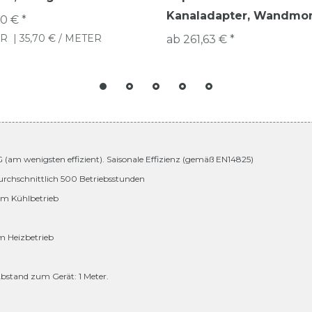
Kanaladapter, Wandmo
0 € *
R
| 35,70 € / METER
ab 261,63 € *
 G (am wenigsten effizient). Saisonale Effizienz (gemäß EN14825)
urchschnittlich 500 Betriebsstunden
 im Kühlbetrieb
im Heizbetrieb
bstand zum Gerät: 1 Meter.