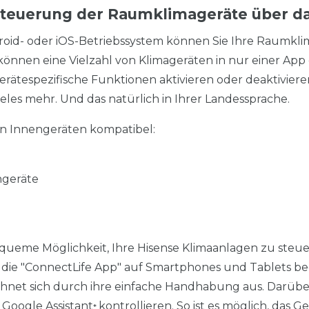
Steuerung der Raumklimageräte über da
roid- oder iOS-Betriebssystem können Sie Ihre Raumkl
können eine Vielzahl von Klimageräten in nur einer App 
erätespezifische Funktionen aktivieren oder deaktivi
les mehr. Und das natürlich in Ihrer Landessprache.
n Innengeräten kompatibel:
ngeräte
ueme Möglichkeit, Ihre Hisense Klimaanlagen zu steuern
e "ConnectLife App" auf Smartphones und Tablets bedi
zeichnet sich durch ihre einfache Handhabung aus. Darüb
 Google Assistant
kontrollieren. So ist es möglich, das 
*