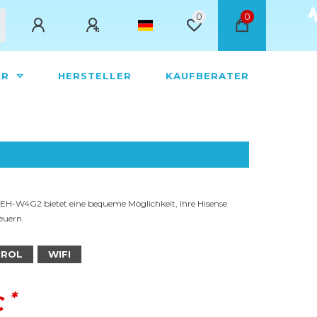
0
0
ÖR
HERSTELLER
KAUFBERATER
EH-W4G2 bietet eine bequeme Möglichkeit, Ihre Hisense
euern.
TROL
WIFI
*
€