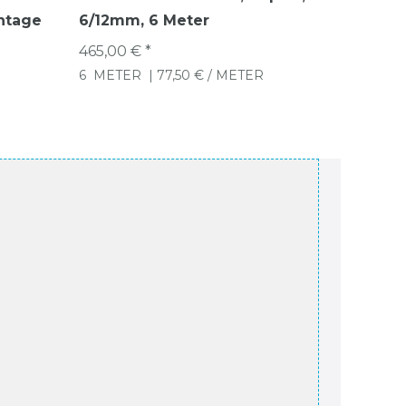
ntage
6/12mm, 6 Meter
und Üb
465,00 € *
ab 19,89
6
METER
| 77,50 € / METER
1
METE