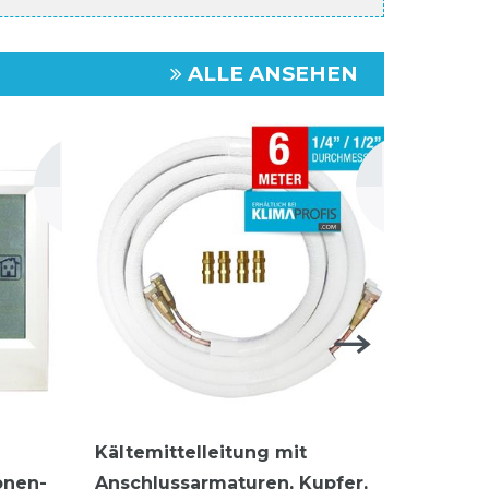
ALLE ANSEHEN
Kältemittelleitung mit
Isolier
onen-
Anschlussarmaturen, Kupfer,
6/10mm