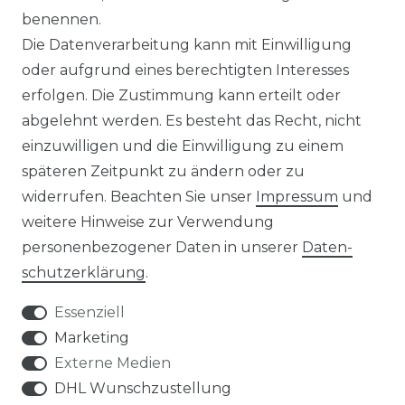
benennen.
MAGAZIN
Die Datenverarbeitung kann mit Einwilligung
oder aufgrund eines berechtigten Interesses
HERSTELLER
erfolgen. Die Zustimmung kann erteilt oder
abgelehnt werden. Es besteht das Recht, nicht
REFERENZEN
einzuwilligen und die Einwilligung zu einem
späteren Zeitpunkt zu ändern oder zu
widerrufen. Beachten Sie unser
Impressum
und
weitere Hinweise zur Verwendung
personenbezogener Daten in unserer
Daten­
Widerrufs­recht
schutz­erklärung
.
Essenziell
Marketing
Externe Medien
Kontakt
VERTRAG WIDERRUFEN
DHL Wunschzustellung