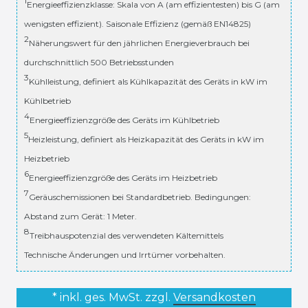
1
Energieeffizienzklasse: Skala von A (am effizientesten) bis G (am
wenigsten effizient). Saisonale Effizienz (gemäß EN14825)
2
Näherungswert für den jährlichen Energieverbrauch bei
durchschnittlich 500 Betriebsstunden
3
Kühlleistung, definiert als Kühlkapazität des Geräts in kW im
Kühlbetrieb
4
Energieeffizienzgröße des Geräts im Kühlbetrieb
5
Heizleistung, definiert als Heizkapazität des Geräts in kW im
Heizbetrieb
6
Energieeffizienzgröße des Geräts im Heizbetrieb
7
Geräuschemissionen bei Standardbetrieb. Bedingungen:
Abstand zum Gerät: 1 Meter.
8
Treibhauspotenzial des verwendeten Kältemittels
Technische Änderungen und Irrtümer vorbehalten.
* inkl. ges. MwSt. zzgl.
Versandkosten