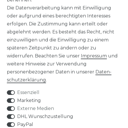
MAGAZIN
Die Datenverarbeitung kann mit Einwilligung
oder aufgrund eines berechtigten Interesses
HERSTELLER
erfolgen. Die Zustimmung kann erteilt oder
abgelehnt werden. Es besteht das Recht, nicht
REFERENZEN
einzuwilligen und die Einwilligung zu einem
späteren Zeitpunkt zu ändern oder zu
widerrufen. Beachten Sie unser
Impressum
und
weitere Hinweise zur Verwendung
personenbezogener Daten in unserer
Daten­
Widerrufs­recht
schutz­erklärung
.
Essenziell
Marketing
Externe Medien
Kontakt
VERTRAG WIDERRUFEN
DHL Wunschzustellung
PayPal