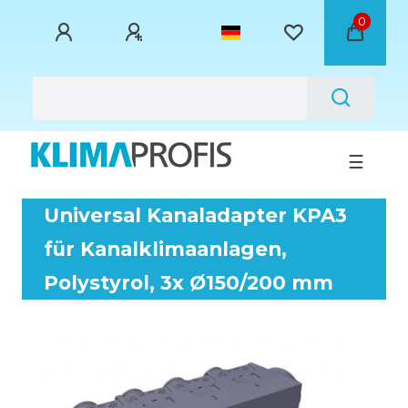
0
☰
Universal Kanaladapter KPA3
für Kanalklimaanlagen,
Polystyrol, 3x Ø150/200 mm