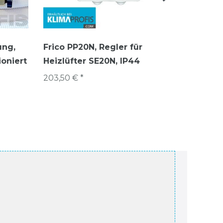
ung,
Frico PP20N, Regler für
Kabelth
ioniert
Heizlüfter SE20N, IP44
Mehrzo
Wandm
203,50 € *
137,70 €