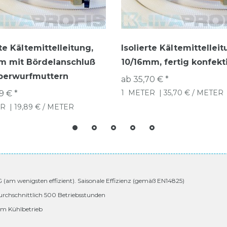
rte Kältemittelleitung,
Isolierte Kältemittelleit
m mit Bördelanschluß
10/16mm, fertig konfekt
berwurfmuttern
ab 35,70 € *
1
METER
| 35,70 € / METER
9 € *
R
| 19,89 € / METER
 G (am wenigsten effizient). Saisonale Effizienz (gemäß EN14825)
urchschnittlich 500 Betriebsstunden
 im Kühlbetrieb