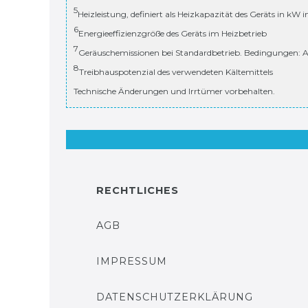
5
Heizleistung, definiert als Heizkapazität des Geräts in kW 
6
Energieeffizienzgröße des Geräts im Heizbetrieb
7
Geräuschemissionen bei Standardbetrieb. Bedingungen: A
8
Treibhauspotenzial des verwendeten Kältemittels
Technische Änderungen und Irrtümer vorbehalten.
RECHTLICHES
AGB
IMPRESSUM
DATENSCHUTZERKLÄRUNG