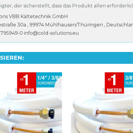
igter, der sicherstellt, dass das Produkt allen erforderli
ions VBB Kältetechnik GmbH
estraße
30a
,
99974
Mühlhausen/Thüringen
,
Deutschla
 795949-0
info@cold-solutions.eu
SSIEREN
: