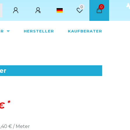
0
0
ÖR
HERSTELLER
KAUFBERATER
er
*
 €
,40 € / Meter