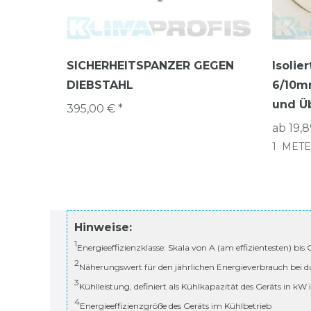
SICHERHEITSPANZER GEGEN
Isolie
DIEBSTAHL
6/10m
und Ü
395,00 € *
ab 19,8
1
METE
Hinweise:
1
Energieeffizienzklasse: Skala von A (am effizientesten) bis
2
Näherungswert für den jährlichen Energieverbrauch bei d
3
Kühlleistung, definiert als Kühlkapazität des Geräts in kW
4
Energieeffizienzgröße des Geräts im Kühlbetrieb