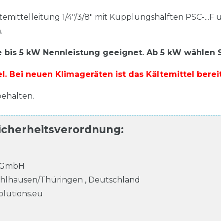
ltemittelleitung 1/4"/3/8" mit Kupplungshälften PSC-...
.
 bis 5 kW Nennleistung geeignet. Ab 5 kW wählen Sie
l. Bei neuen Klimageräten ist das Kältemittel berei
ehalten.
icherheitsverordnung
:
k GmbH
hlhausen/Thüringen
,
Deutschland
olutions.eu