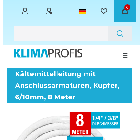
0
☰
Kältemittelleitung mit
Anschlussarmaturen, Kupfer,
6/10mm, 8 Meter