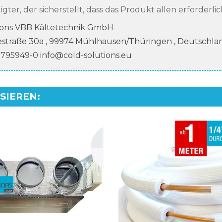
igter, der sicherstellt, dass das Produkt allen erforderli
ions VBB Kältetechnik GmbH
estraße
30a
,
99974
Mühlhausen/Thüringen
,
Deutschla
 795949-0
info@cold-solutions.eu
SSIEREN
: