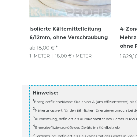
Isolierte Kältemittelleitung
4-Zon
6/12mm, ohne Verschraubung
Mehrz
ohne 
ab 18,00 € *
1
METER
| 18,00 € / METER
1.829,1
Hinweise:
1
Energieeffizienzklasse: Skala von A (am effizientesten) bis
2
Näherungswert für den jährlichen Energieverbrauch bei d
3
Kühlleistung, definiert als Kühlkapazität des Geräts in kW
4
Energieeffizienzgröße des Geräts im Kühlbetrieb
5
Heizleistung, definiert als Heizkapazität des Geräts in kW 