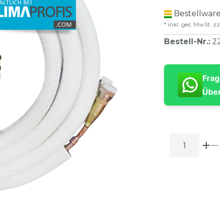
Bestellware
* inkl. ges. MwSt. zz
Bestell-Nr.
:
2
Frag
Über