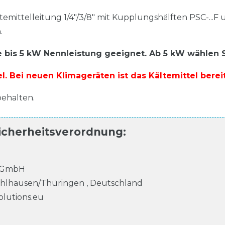
ltemittelleitung 1/4"/3/8" mit Kupplungshälften PSC-...
.
 bis 5 kW Nennleistung geeignet. Ab 5 kW wählen Sie
l. Bei neuen Klimageräten ist das Kältemittel berei
ehalten.
icherheitsverordnung
:
k GmbH
hlhausen/Thüringen
,
Deutschland
olutions.eu