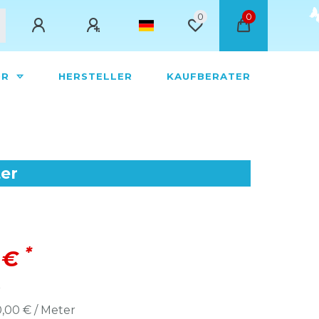
0
0
ÖR
HERSTELLER
KAUFBERATER
ter
*
 €
r
,00 € / Meter