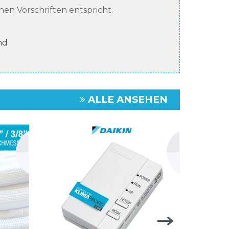
chen Vorschriften entspricht.
nd
ALLE ANSEHEN
NEU