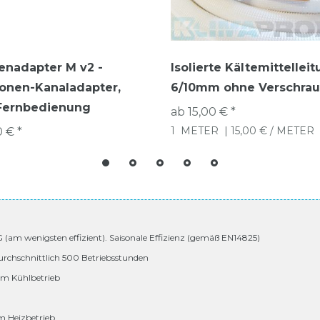
enadapter M v2 -
Isolierte Kältemittelleit
onen-Kanaladapter,
6/10mm ohne Verschra
Fernbedienung
ab 15,00 € *
1
METER
| 15,00 € / METER
0 € *
 G (am wenigsten effizient). Saisonale Effizienz (gemäß EN14825)
urchschnittlich 500 Betriebsstunden
 im Kühlbetrieb
im Heizbetrieb