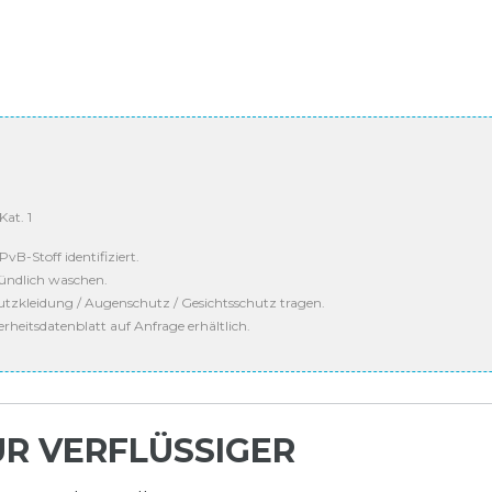
at. 1
PvB-Stoff identifiziert.
ündlich waschen.
zkleidung / Augenschutz / Gesichtsschutz tragen.
heitsdatenblatt auf Anfrage erhältlich.
ÜR VERFLÜSSIGER