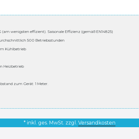
 G (am wenigsten effizient). Saisonale Effizienz (gemäß EN14825)
urchschnittlich 500 Betriebsstunden
 im Kühlbetrieb
im Heizbetrieb
bstand zum Gerät: 1 Meter.
* inkl. ges. MwSt. zzgl.
Versandkosten