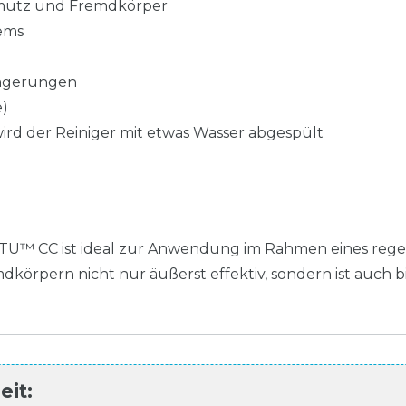
chmutz und Fremdkörper
tems
agerungen
e)
wird der Reiniger mit etwas Wasser abgespült
r RTU™ CC ist ideal zur Anwendung im Rahmen eines reg
örpern nicht nur äußerst effektiv, sondern ist auch bi
it: