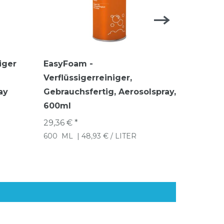
iger
EasyFoam -
NANOCL
Verflüssigerreiniger,
gebrauc
ay
Gebrauchsfertig, Aerosolspray,
Zitrus-
600ml
16,99 € *
500
ML
29,36 € *
600
ML
| 48,93 € / LITER