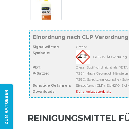
Einordnung nach CLP Verordnung
Signalwörter:
Gefahr
Symbole:
GHS05: Ätzwirkung. K
PBT:
Dieser Stoff wird nicht als PBT/v
P-Sätze:
P264: Nach Gebrauch Hände gr
P280: Schutzhandschuhe / Schut
Sonstige Gefahren:
Einstufung (CLP): EUH210. Sicher
Downloads:
Sicherheitsdatenblatt
ZUM RATGEBER
REINIGUNGSMITTEL F