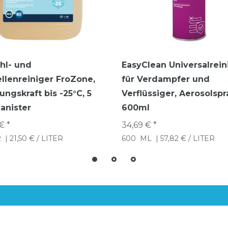
̈hl- und
EasyClean Universalrein
ellenreiniger FroZone,
für Verdampfer und
ungskraft bis -25°C, 5
Verflüssiger, Aerosolspr
Kanister
600ml
€ *
34,69 € *
R
| 21,50 € / LITER
600
ML
| 57,82 € / LITER