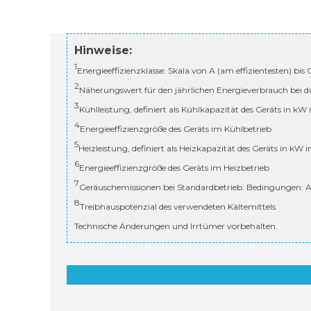
Hinweise:
1
Energieeffizienzklasse: Skala von A (am effizientesten) bis
2
Näherungswert für den jährlichen Energieverbrauch bei d
3
Kühlleistung, definiert als Kühlkapazität des Geräts in kW
4
Energieeffizienzgröße des Geräts im Kühlbetrieb
5
Heizleistung, definiert als Heizkapazität des Geräts in kW 
6
Energieeffizienzgröße des Geräts im Heizbetrieb
7
Geräuschemissionen bei Standardbetrieb. Bedingungen: A
8
Treibhauspotenzial des verwendeten Kältemittels
Technische Änderungen und Irrtümer vorbehalten.