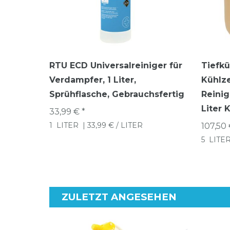
RTU ECD Universalreiniger für
Tiefku
Verdampfer, 1 Liter,
Kühlz
Sprühflasche, Gebrauchsfertig
Reinig
Liter 
33,99 € *
1
LITER
| 33,99 € / LITER
107,50 
5
LITE
ZULETZT ANGESEHEN