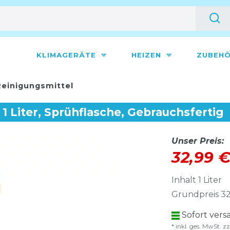
KLIMAGERÄTE
HEIZEN
ZUBEH
einigungsmittel
 1 Liter, Sprühflasche, Gebrauchsfertig
Unser Preis:
32,99 
Inhalt
1
Liter
Grundpreis
32
Sofort versa
* inkl. ges. MwSt. zz