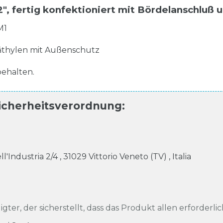
 1/2", fertig konfektioniert mit Bördelanschlu
M1
thylen mit Außenschutz
ehalten.
icherheitsverordnung
:
ell'Industria
2/4
,
31029
Vittorio Veneto (TV)
,
Italia
igter, der sicherstellt, dass das Produkt allen erforderli