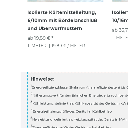
Isolierte Kältemittelleitung,
Isolie
6/10mm mit Bördelanschluß
10/16m
und Überwurfmuttern
ab 35,7
1
METE
ab 19,89 € *
1
METER
| 19,89 € / METER
Hinweise:
1
Energieeffizienzklasse: Skala von A (am effizientesten) bis
2
Näherungswert für den jährlichen Energieverbrauch bei d
3
Kühlleistung, definiert als Kühlkapazität des Geräts in kW
4
Energieeffizienzgröße des Geräts im Kühlbetrieb
5
Heizleistung, definiert als Heizkapazität des Geräts in kW 
6
Energieeffizienzgröße des Geräts im Heizbetrieb