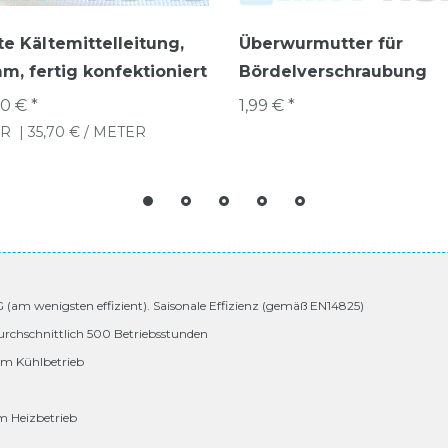
rte Kältemittelleitung,
Überwurmutter für
m, fertig konfektioniert
Bördelverschraubung
0 € *
1,99 € *
R
| 35,70 € / METER
 G (am wenigsten effizient). Saisonale Effizienz (gemäß EN14825)
urchschnittlich 500 Betriebsstunden
 im Kühlbetrieb
im Heizbetrieb