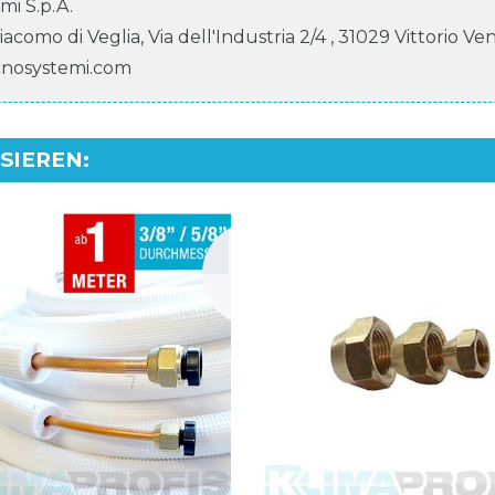
mi S.p.A.
Giacomo di Veglia, Via dell'Industria
2/4
,
31029
Vittorio Ve
cnosystemi.com
SSIEREN
: