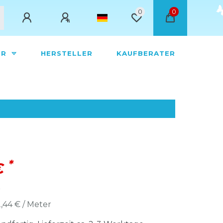
0
0
ÖR
HERSTELLER
KAUFBERATER
*
€
r
,44 € / Meter