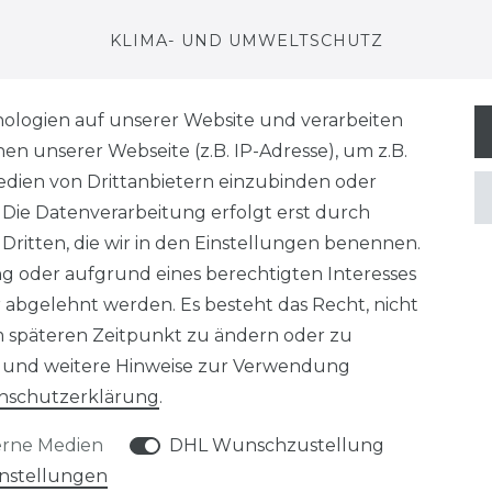
KLIMA- UND UMWELTSCHUTZ
LEXIKON
ologien auf unserer Website und verarbeiten
 unserer Webseite (z.B. IP-Adresse), um z.B.
edien von Drittanbietern einzubinden oder
. Die Datenverarbeitung erfolgt erst durch
 Dritten, die wir in den Einstellungen benennen.
derrufs­recht
Konta
VERTRAG WIDERRUFEN
ng oder aufgrund eines berechtigten Interesses
 abgelehnt werden. Es besteht das Recht, nicht
em späteren Zeitpunkt zu ändern oder zu
und weitere Hinweise zur Verwendung
n­schutz­erklärung
.
Klimaprofis GmbH & Co. KG
Design & supervision by MILLER
erne Medien
DHL Wunschzustellung
© Copyright 2026 | Alle Rechte vorbehalten.
instellungen