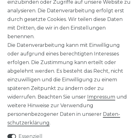
einzubinden oder Zugriffe auf unsere Website zu
UNTERNEHMEN
analysieren. Die Datenverarbeitung erfolgt erst
durch gesetzte Cookies. Wir teilen diese Daten
ÜBER UNS
mit Dritten, die wir in den Einstellungen
benennen.
MAGAZIN
Die Datenverarbeitung kann mit Einwilligung
oder aufgrund eines berechtigten Interesses
HERSTELLER
erfolgen. Die Zustimmung kann erteilt oder
abgelehnt werden. Es besteht das Recht, nicht
REFERENZEN
einzuwilligen und die Einwilligung zu einem
späteren Zeitpunkt zu ändern oder zu
widerrufen. Beachten Sie unser
Impressum
und
weitere Hinweise zur Verwendung
personenbezogener Daten in unserer
Daten­
Widerrufs­recht
schutz­erklärung
.
Essenziell