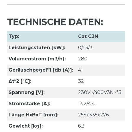
TECHNISCHE DATEN:
Typ:
Cat C3N
Leistungsstufen [kW]:
0/1.5/3
Volumenstrom [m3/h]:
280
Geräuschpegel*1 [db (A)]:
41
Δt*2 [°C]:
32
Spannung [V]:
230V~/400V3N~*3
Stromstärke [A]:
13.2/4.4
Länge HxBxT [mm]:
255x335x276
Gewicht [kg]:
6,3