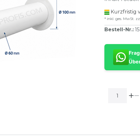
Kurzfristig 
* inkl. ges. MwSt. zz
Bestell-Nr.
:
1
Frag
Über