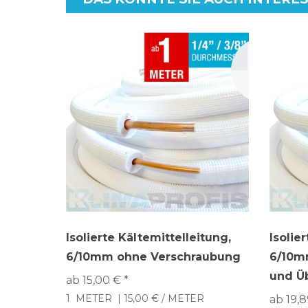
Isolierte Kältemittelleitung,
Isolie
6/10mm ohne Verschraubung
6/10m
und Ü
ab 15,00 € *
1
METER
| 15,00 € / METER
ab 19,8