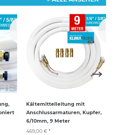
ung,
Kältemittelleitung mit
Kältemi
oniert
Anschlussarmaturen, Kupfer,
6 mm (1
6/10mm, 9 Meter
129,00 €
25
METE
469,00 € *