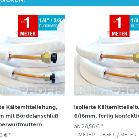
rte Kältemittelleitung,
Isolierte Kältemittelleit
m mit Bördelanschluß
6/16mm, fertig konfekti
berwurfmuttern
ab 28,56 € *
1
METER
| 28,56 € / METER
9 € *