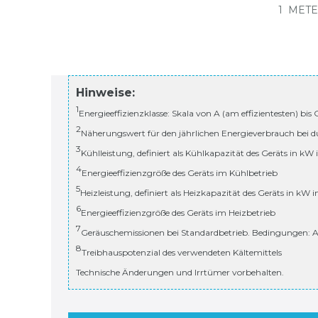
1
METE
Hinweise:
1
Energieeffizienzklasse: Skala von A (am effizientesten) bis
2
Näherungswert für den jährlichen Energieverbrauch bei d
3
Kühlleistung, definiert als Kühlkapazität des Geräts in kW
4
Energieeffizienzgröße des Geräts im Kühlbetrieb
5
Heizleistung, definiert als Heizkapazität des Geräts in kW 
6
Energieeffizienzgröße des Geräts im Heizbetrieb
7
Geräuschemissionen bei Standardbetrieb. Bedingungen: A
8
Treibhauspotenzial des verwendeten Kältemittels
Technische Änderungen und Irrtümer vorbehalten.