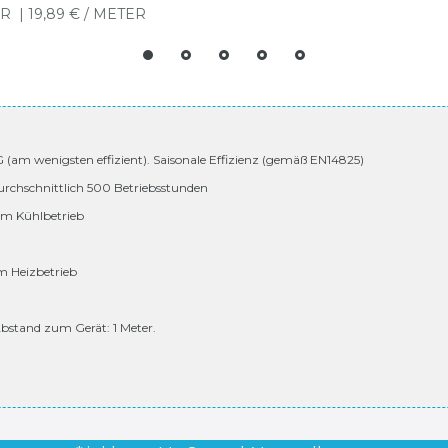
R
| 19,89 € / METER
 G (am wenigsten effizient). Saisonale Effizienz (gemäß EN14825)
urchschnittlich 500 Betriebsstunden
 im Kühlbetrieb
im Heizbetrieb
bstand zum Gerät: 1 Meter.