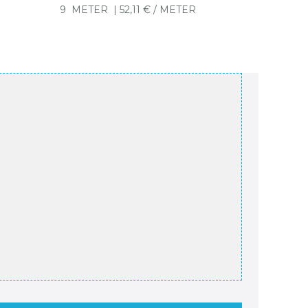
9
METER
| 52,11 € / METER