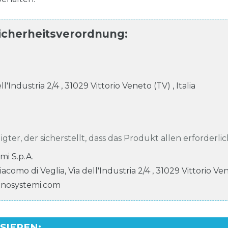
icherheitsverordnung
:
ell'Industria
2/4
,
31029
Vittorio Veneto (TV)
,
Italia
igter, der sicherstellt, dass das Produkt allen erforderli
mi S.p.A.
Giacomo di Veglia, Via dell'Industria
2/4
,
31029
Vittorio Ve
cnosystemi.com
SSIEREN
: