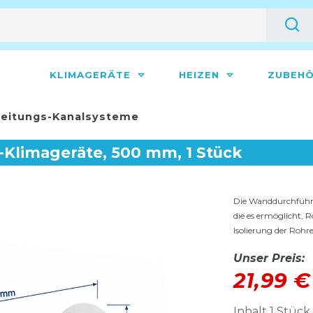
KLIMAGERÄTE
HEIZEN
ZUBEH
eitungs-Kanalsysteme
-Klimageräte, 500 mm, 1 Stück
Die Wanddurchführun
die es ermöglicht, 
Isolierung der Rohr
Unser Preis:
21,99 
Inhalt
1
Stück