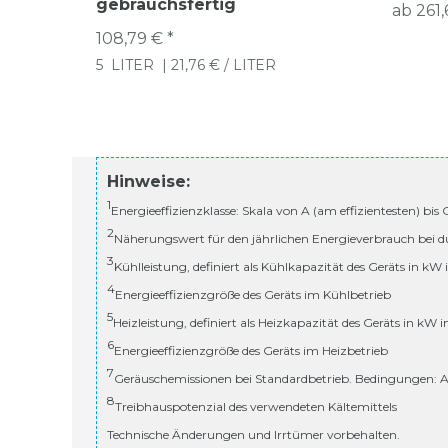
gebrauchsfertig
ab 261,
108,79 € *
5
LITER
| 21,76 € / LITER
Hinweise:
1
Energieeffizienzklasse: Skala von A (am effizientesten) bis
2
Näherungswert für den jährlichen Energieverbrauch bei d
3
Kühlleistung, definiert als Kühlkapazität des Geräts in kW
4
Energieeffizienzgröße des Geräts im Kühlbetrieb
5
Heizleistung, definiert als Heizkapazität des Geräts in kW 
6
Energieeffizienzgröße des Geräts im Heizbetrieb
7
Geräuschemissionen bei Standardbetrieb. Bedingungen: A
8
Treibhauspotenzial des verwendeten Kältemittels
Technische Änderungen und Irrtümer vorbehalten.