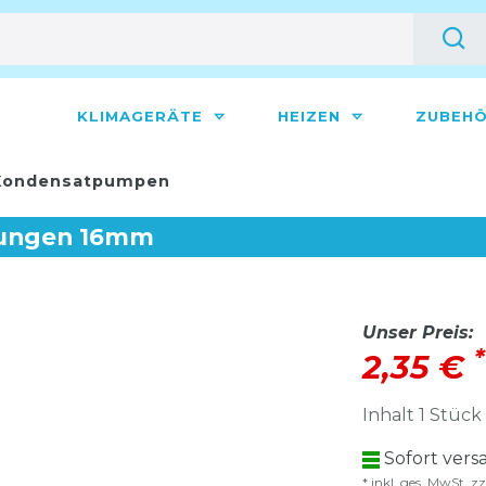
KLIMAGERÄTE
HEIZEN
ZUBEH
ondensatpumpen
itungen 16mm
Unser Preis:
*
2,35 €
Inhalt
1
Stück
Sofort versa
* inkl. ges. MwSt. zz