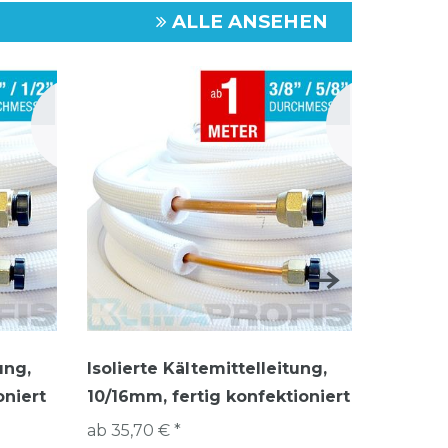
ALLE ANSEHEN
ung,
Isolierte Kältemittelleitung,
Frico R
oniert
10/16mm, fertig konfektioniert
elektro
ab 35,70 € *
164,94 €