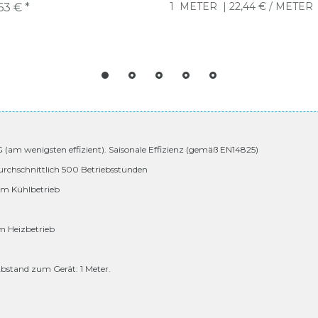
1
METER
| 22,44 € / METER
63 € *
 G (am wenigsten effizient). Saisonale Effizienz (gemäß EN14825)
urchschnittlich 500 Betriebsstunden
 im Kühlbetrieb
im Heizbetrieb
bstand zum Gerät: 1 Meter.