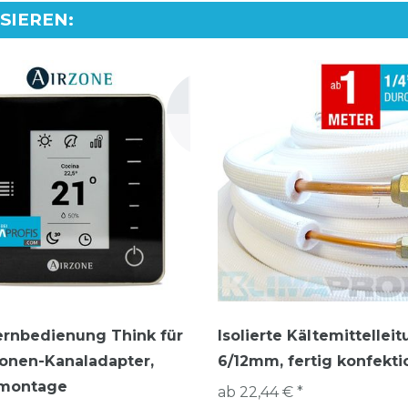
SSIEREN
:
ernbedienung Think für
Isolierte Kältemittelleit
onen-Kanaladapter,
6/12mm, fertig konfekti
montage
ab 22,44 € *