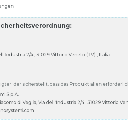
tungen
icherheitsverordnung
:
ell'Industria
2/4
,
31029
Vittorio Veneto (TV)
,
Italia
igter, der sicherstellt, dass das Produkt allen erforderli
mi S.p.A.
Giacomo di Veglia, Via dell'Industria
2/4
,
31029
Vittorio Ve
cnosystemi.com