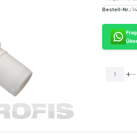
Bestell-Nr.
:
1
Frag
Über