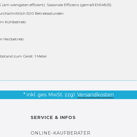
 G (am wenigsten effizient). Saisonale Effizienz (gemäß EN14825)
urchschnittlich 500 Betriebsstunden
 im Kühlbetrieb
im Heizbetrieb
bstand zum Gerät: 1 Meter.
* inkl. ges. MwSt. zzgl.
Versandkosten
SERVICE & INFOS
ONLINE-KAUFBERATER