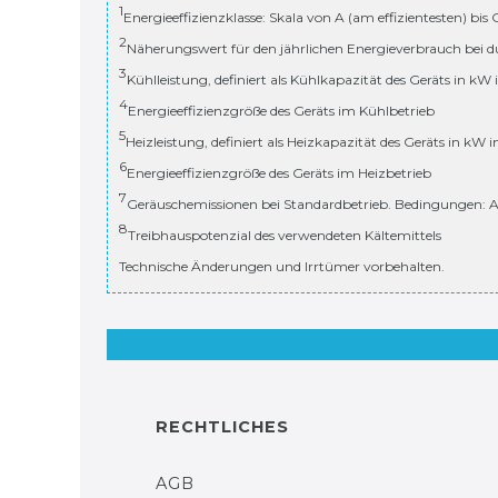
1
Energieeffizienzklasse: Skala von A (am effizientesten) bis
2
Näherungswert für den jährlichen Energieverbrauch bei d
3
Kühlleistung, definiert als Kühlkapazität des Geräts in kW
4
Energieeffizienzgröße des Geräts im Kühlbetrieb
5
Heizleistung, definiert als Heizkapazität des Geräts in kW 
6
Energieeffizienzgröße des Geräts im Heizbetrieb
7
Geräuschemissionen bei Standardbetrieb. Bedingungen: A
8
Treibhauspotenzial des verwendeten Kältemittels
Technische Änderungen und Irrtümer vorbehalten.
RECHTLICHES
AGB