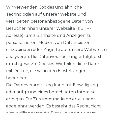
VERSANDKOSTEN
Wir verwenden Cookies und ähnliche
Technologien auf unserer Website und
BEZAHLUNG
verarbeiten personenbezogene Daten von
Besucher:innen unserer Webseite (z.B. IP-
KLIMA- UND UMWELTSCHUTZ
Adresse), um z.B. Inhalte und Anzeigen zu
LEXIKON
personalisieren, Medien von Drittanbietern
einzubinden oder Zugriffe auf unsere Website zu
UNTERNEHMEN
analysieren. Die Datenverarbeitung erfolgt erst
durch gesetzte Cookies. Wir teilen diese Daten
ÜBER UNS
mit Dritten, die wir in den Einstellungen
benennen.
MAGAZIN
Die Datenverarbeitung kann mit Einwilligung
oder aufgrund eines berechtigten Interesses
HERSTELLER
erfolgen. Die Zustimmung kann erteilt oder
abgelehnt werden. Es besteht das Recht, nicht
REFERENZEN