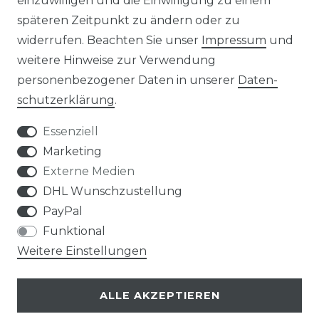
einzuwilligen und die Einwilligung zu einem
späteren Zeitpunkt zu ändern oder zu
widerrufen. Beachten Sie unser
Impressum
und
weitere Hinweise zur Verwendung
personenbezogener Daten in unserer
Daten­
Widerrufs­recht
schutz­erklärung
.
Essenziell
Marketing
Externe Medien
Kontakt
VERTRAG WIDERRUFEN
DHL Wunschzustellung
PayPal
Funktional
Weitere Einstellungen
Klimaprofis GmbH & Co. KG
ALLE AKZEPTIEREN
Design & supervision by MILLER
© Copyright 2026 | Alle Rechte vorbehalten.