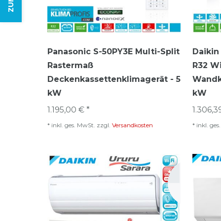
Panasonic S-50PY3E Multi-Split
Daikin
Rastermaß
R32 Wi
Deckenkassettenklimagerät - 5
Wandkl
kW
kW
1.195,00 € *
1.306,3
*
inkl. ges. MwSt.
zzgl.
Versandkosten
*
inkl. ge