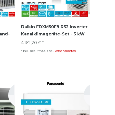
Daikin FDXM50F9 R32 Inverter
and-
Kanalklimageräte-Set - 5 kW
4.162,20 € *
*
inkl. ges. MwSt.
zzgl.
Versandkosten
n