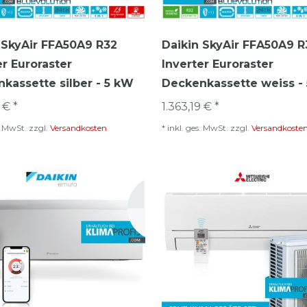
 SkyAir FFA50A9 R32
Daikin SkyAir FFA50A9 R
er Euroraster
Inverter Euroraster
kassette silber - 5 kW
Deckenkassette weiss -
 € *
1.363,19 € *
s. MwSt.
zzgl.
Versandkosten
*
inkl. ges. MwSt.
zzgl.
Versandkoste