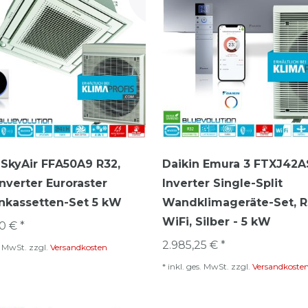
 SkyAir FFA50A9 R32,
Daikin Emura 3 FTXJ42A
Inverter Euroraster
Inverter Single-Split
nkassetten-Set 5 kW
Wandklimageräte-Set, R
WiFi, Silber - 5 kW
0 € *
2.985,25 € *
s. MwSt.
zzgl.
Versandkosten
*
inkl. ges. MwSt.
zzgl.
Versandkoste