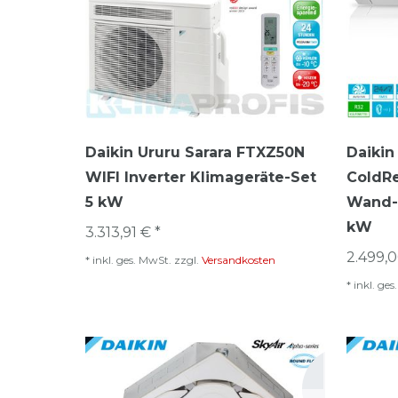
Daikin Ururu Sarara FTXZ50N
Daikin
WIFI Inverter Klimageräte-Set
ColdRe
5 kW
Wand-K
kW
3.313,91 € *
2.499,0
*
inkl. ges. MwSt.
zzgl.
Versandkosten
*
inkl. ge