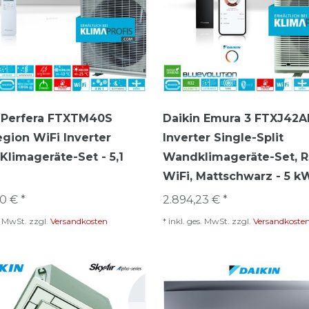
 Perfera FTXTM40S
Daikin Emura 3 FTXJ42A
gion WiFi Inverter
Inverter Single-Split
limageräte-Set - 5,1
Wandklimageräte-Set, R
WiFi, Mattschwarz - 5 k
0 € *
2.894,23 € *
s. MwSt.
zzgl.
Versandkosten
*
inkl. ges. MwSt.
zzgl.
Versandkoste