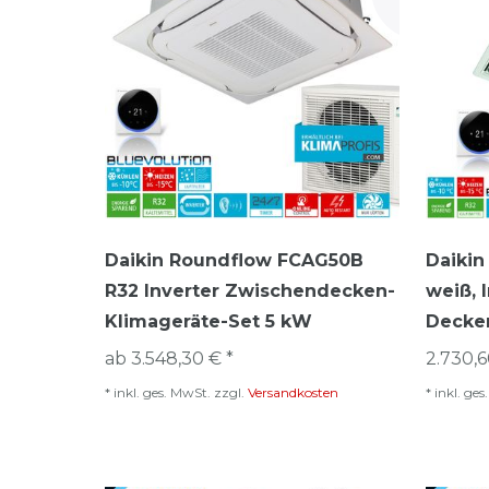
Daikin Roundflow FCAG50B
Daikin
R32 Inverter Zwischendecken-
weiß, 
Klimageräte-Set 5 kW
Decke
ab 3.548,30 € *
2.730,6
*
inkl. ges. MwSt.
zzgl.
Versandkosten
*
inkl. ge