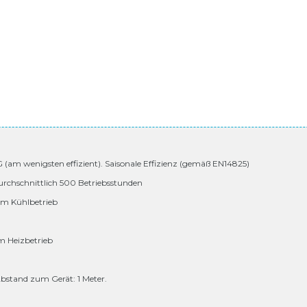
 G (am wenigsten effizient). Saisonale Effizienz (gemäß EN14825)
urchschnittlich 500 Betriebsstunden
 im Kühlbetrieb
im Heizbetrieb
bstand zum Gerät: 1 Meter.