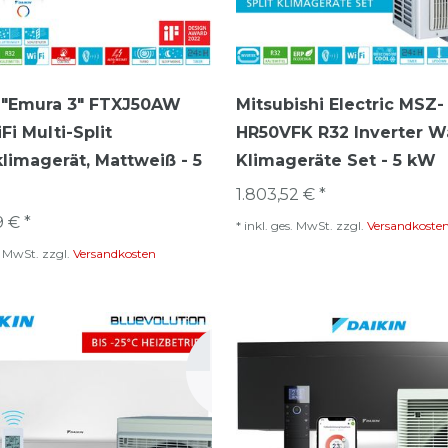
 "Emura 3" FTXJ50AW
Mitsubishi Electric MSZ-
Fi Multi-Split
HR50VFK R32 Inverter W
imagerät, Mattweiß - 5
Klimageräte Set - 5 kW
1.803,52 € *
9 € *
*
inkl. ges. MwSt.
zzgl.
Versandkoste
s. MwSt.
zzgl.
Versandkosten