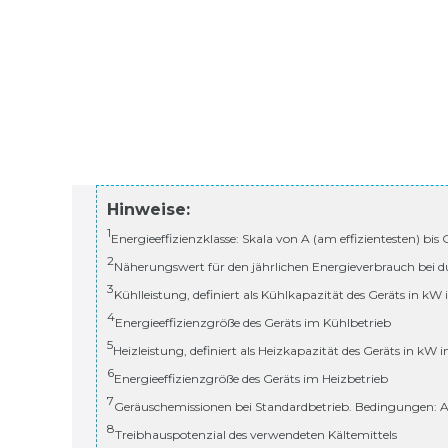
Hinweise:
1
Energieeffizienzklasse: Skala von A (am effizientesten) bis
2
Näherungswert für den jährlichen Energieverbrauch bei d
3
Kühlleistung, definiert als Kühlkapazität des Geräts in kW
4
Energieeffizienzgröße des Geräts im Kühlbetrieb
5
Heizleistung, definiert als Heizkapazität des Geräts in kW 
6
Energieeffizienzgröße des Geräts im Heizbetrieb
7
Geräuschemissionen bei Standardbetrieb. Bedingungen: A
8
Treibhauspotenzial des verwendeten Kältemittels