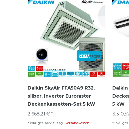
Daikin SkyAir FFA50A9 R32,
Daikin
silber, Inverter Euroraster
Decken
Deckenkassetten-Set 5 kW
5 kW
2.668,21 € *
3.310,5
*
inkl. ges. MwSt.
zzgl.
Versandkosten
*
inkl. ge