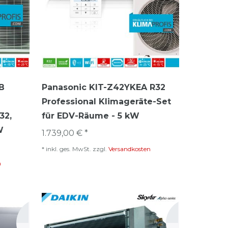
B
Panasonic KIT-Z42YKEA R32
Professional Klimageräte-Set
32,
für EDV-Räume - 5 kW
W
1.739,00 € *
*
inkl. ges. MwSt.
zzgl.
Versandkosten
n