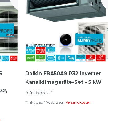
S
Daikin FBA50A9 R32 Inverter
Kanalklimageräte-Set - 5 kW
32,
3.406,55 € *
*
inkl. ges. MwSt.
zzgl.
Versandkosten
n