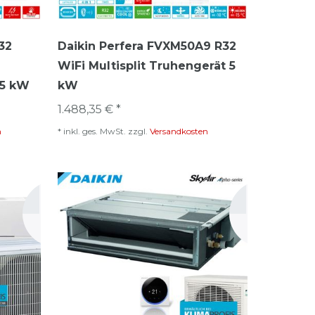
32
Daikin Perfera FVXM50A9 R32
WiFi Multisplit Truhengerät 5
 5 kW
kW
1.488,35 € *
n
*
inkl. ges. MwSt.
zzgl.
Versandkosten