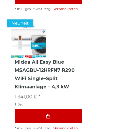
*
inkl. ges. MwSt.
zzgl.
Versandkosten
Neuheit
Midea All Easy Blue
MSAGBU-12HRFN7 R290
WiFi Single-Split
Klimaanlage - 4,3 kW
1.341,00 € *
1
Set
*
inkl. ges. MwSt.
zzgl.
Versandkosten