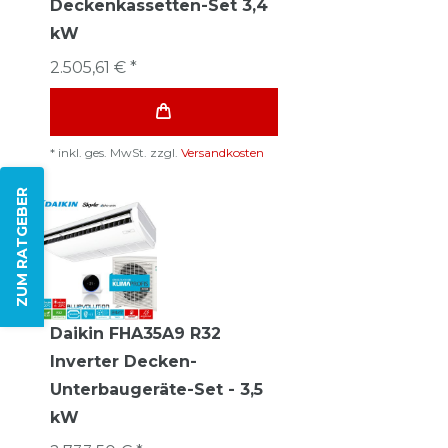
Deckenkassetten-Set 3,4
kW
2.505,61 € *
*
inkl. ges. MwSt.
zzgl.
Versandkosten
ZUM RATGEBER
Daikin FHA35A9 R32
Inverter Decken-
Unterbaugeräte-Set - 3,5
kW