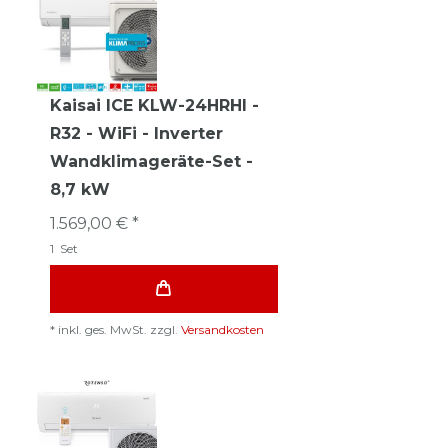
Kaisai ICE KLW-24HRHI -
R32 - WiFi - Inverter
Wandklimageräte-Set -
8,7 kW
1.569,00 € *
1
Set
*
inkl. ges. MwSt.
zzgl.
Versandkosten