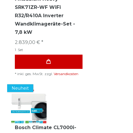
SRK71ZR-WF WiFi
R32/R410A Inverter
Wandklimageräte-Set -
7,8 kW
2.839,00 € *
1
Set
*
inkl. ges. MwSt.
zzgl.
Versandkosten
Neuheit
Bosch Climate CL7000i-