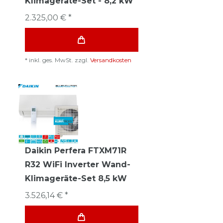
Klimageräte-Set - 8,2 kW
2.325,00 € *
*
inkl. ges. MwSt.
zzgl.
Versandkosten
Daikin Perfera FTXM71R
R32 WiFi Inverter Wand-
Klimageräte-Set 8,5 kW
3.526,14 € *