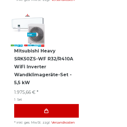
Mitsubishi Heavy
SRK50ZS-WF R32/R410A
WiFi Inverter
Wandklimageräte-Set -
5,5 kW
1.975,66 € *
1
Set
*
inkl. ges. MwSt.
zzgl.
Versandkosten