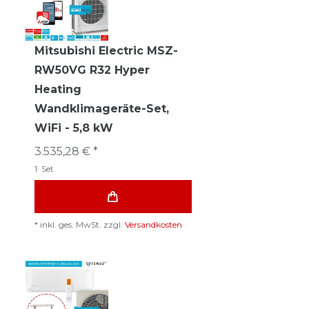
Mitsubishi Electric MSZ-
RW50VG R32 Hyper
Heating
Wandklimageräte-Set,
WiFi - 5,8 kW
3.535,28 € *
1
Set
*
inkl. ges. MwSt.
zzgl.
Versandkosten