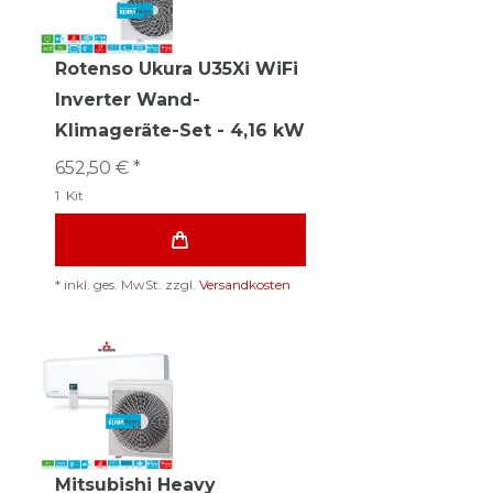
Rotenso Ukura U35Xi WiFi
Inverter Wand-
Klimageräte-Set - 4,16 kW
652,50 € *
1
Kit
*
inkl. ges. MwSt.
zzgl.
Versandkosten
Mitsubishi Heavy