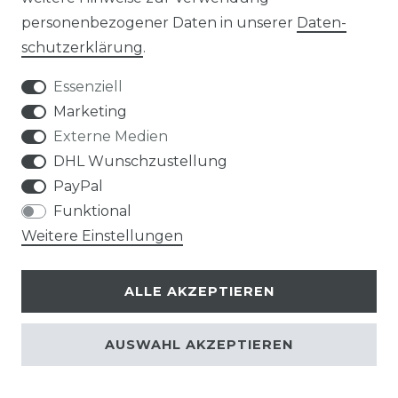
5,1 kW
personenbezogener Daten in unserer
Daten­
2.499,00 € *
schutz­erklärung
.
Essenziell
Marketing
*
inkl. ges. MwSt.
zzgl.
Versandkosten
Externe Medien
DHL Wunschzustellung
PayPal
Funktional
Weitere Einstellungen
Kaisai ICE KLB-12HRHI -
ALLE AKZEPTIEREN
R32 - WiFi - Inverter
Wandklimageräte-Set,
AUSWAHL AKZEPTIEREN
schwarz - 4,3 kW
799,00 € *