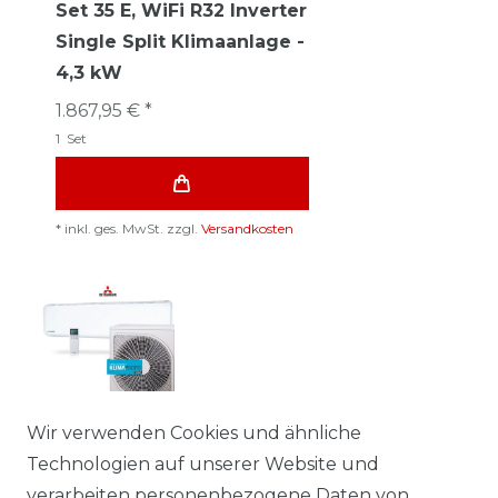
Set 35 E, WiFi R32 Inverter
Single Split Klimaanlage -
4,3 kW
1.867,95 € *
1
Set
*
inkl. ges. MwSt.
zzgl.
Versandkosten
Mitsubishi Heavy
Wir verwenden Cookies und ähnliche
SRK80ZR-WF WiFi
Technologien auf unserer Website und
R32/R410A Inverter
verarbeiten personenbezogene Daten von