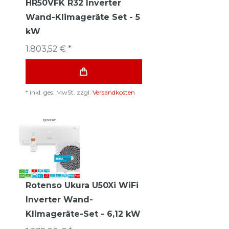
HR50VFK R32 Inverter
Wand-Klimageräte Set - 5
kW
1.803,52 € *
*
inkl. ges. MwSt.
zzgl.
Versandkosten
Rotenso Ukura U50Xi WiFi
Inverter Wand-
Klimageräte-Set - 6,12 kW