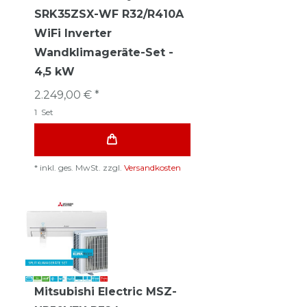
SRK35ZSX-WF R32/R410A
WiFi Inverter
Wandklimageräte-Set -
4,5 kW
2.249,00 € *
1
Set
*
inkl. ges. MwSt.
zzgl.
Versandkosten
Mitsubishi Electric MSZ-