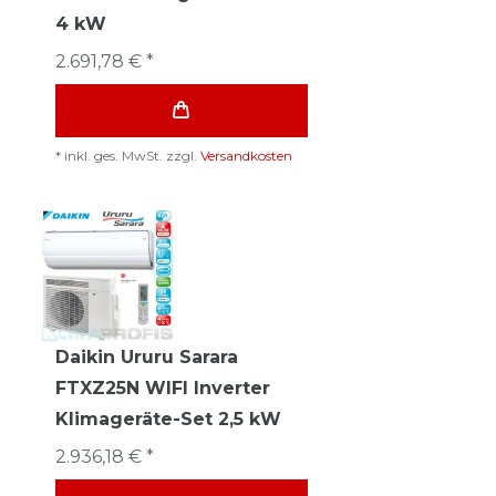
4 kW
2.691,78 € *
*
inkl. ges. MwSt.
zzgl.
Versandkosten
Daikin Ururu Sarara
FTXZ25N WIFI Inverter
Klimageräte-Set 2,5 kW
2.936,18 € *