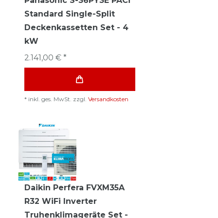
Panasonic S-36PY3E PACi
Standard Single-Split
Deckenkassetten Set - 4
kW
2.141,00 € *
*
inkl. ges. MwSt.
zzgl.
Versandkosten
Daikin Perfera FVXM35A
R32 WiFi Inverter
Truhenklimageräte Set -