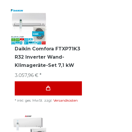
Daikin Comfora FTXP71K3
R32 Inverter Wand-
Klimageräte-Set 7,1 kW
3.057,96 € *
*
inkl. ges. MwSt.
zzgl.
Versandkosten