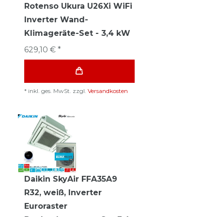
Rotenso Ukura U26Xi WiFi
Inverter Wand-
Klimageräte-Set - 3,4 kW
629,10 € *
*
inkl. ges. MwSt.
zzgl.
Versandkosten
Daikin SkyAir FFA35A9
R32, weiß, Inverter
Euroraster