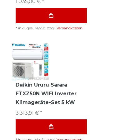
1.035,00 € *
*
inkl. ges. MwSt.
zzgl.
Versandkosten
Daikin Ururu Sarara
FTXZ50N WIFI Inverter
Klimageräte-Set 5 kW
3.313,91 € *
*
inkl. ges. MwSt.
zzgl.
Versandkosten