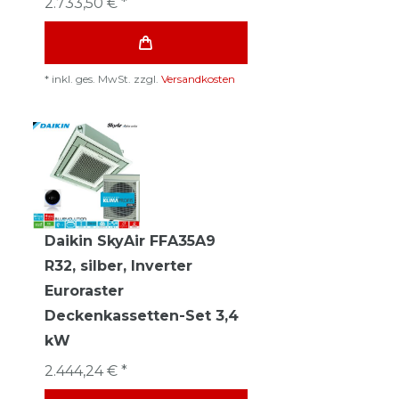
2.733,50 € *
*
inkl. ges. MwSt.
zzgl.
Versandkosten
Daikin SkyAir FFA35A9
R32, silber, Inverter
Euroraster
Deckenkassetten-Set 3,4
kW
2.444,24 € *