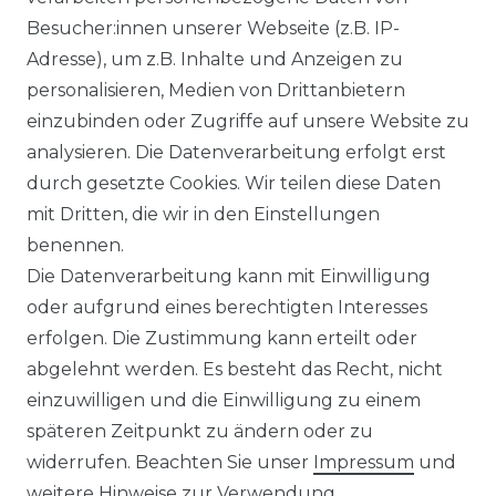
Wandklimageräte-Set -
Besucher:innen unserer Webseite (z.B. IP-
9,7 kW
Adresse), um z.B. Inhalte und Anzeigen zu
personalisieren, Medien von Drittanbietern
3.159,00 € *
einzubinden oder Zugriffe auf unsere Website zu
1
Set
analysieren. Die Datenverarbeitung erfolgt erst
durch gesetzte Cookies. Wir teilen diese Daten
*
inkl. ges. MwSt.
zzgl.
Versandkosten
mit Dritten, die wir in den Einstellungen
benennen.
Die Datenverarbeitung kann mit Einwilligung
oder aufgrund eines berechtigten Interesses
erfolgen. Die Zustimmung kann erteilt oder
abgelehnt werden. Es besteht das Recht, nicht
einzuwilligen und die Einwilligung zu einem
Daikin Perfera FTXTM40S
späteren Zeitpunkt zu ändern oder zu
ColdRegion WiFi Inverter
widerrufen. Beachten Sie unser
Impressum
und
Wand-Klimageräte-Set -
weitere Hinweise zur Verwendung